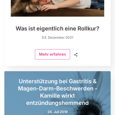
Was ist eigentlich eine Rollkur?
03. Dezember 2021
🗣
Mehr erfahren
Unterstützung bei Gastritis &
Magen-Darm-Beschwerden -
Kamille wirkt
entzündungshemmend
24. Juli 2019