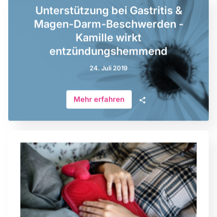
Unterstützung bei Gastritis &
Magen-Darm-Beschwerden -
Kamille wirkt
entzündungshemmend
24. Juli 2019
🗣
Mehr erfahren