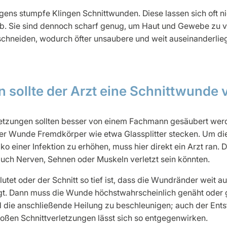
ens stumpfe Klingen Schnittwunden. Diese lassen sich oft ni
ab. Sie sind dennoch scharf genug, um Haut und Gewebe zu ve
 schneiden, wodurch öfter unsaubere und weit auseinanderl
en sollte der Arzt eine Schnittwunde
etzungen sollten besser von einem Fachmann gesäubert werd
er Wunde Fremdkörper wie etwa Glassplitter stecken. Um die
ko einer Infektion zu erhöhen, muss hier direkt ein Arzt ran. 
auch Nerven, Sehnen oder Muskeln verletzt sein könnten.
tet oder der Schnitt so tief ist, dass die Wundränder weit au
ragt. Dann muss die Wunde höchstwahrscheinlich genäht ode
und die anschließende Heilung zu beschleunigen; auch der Ent
roßen Schnittverletzungen lässt sich so entgegenwirken.