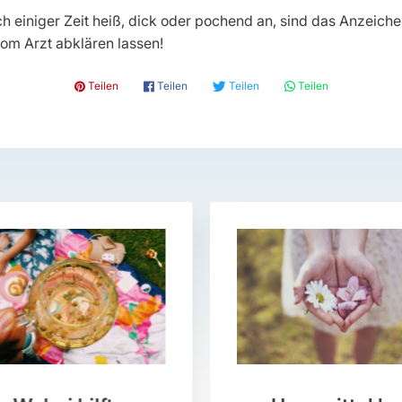
h einiger Zeit heiß, dick oder pochend an, sind das Anzeich
vom Arzt abklären lassen!
𝓟 Teilen
𝗳 Teilen
🐦 Teilen
💬 Teilen