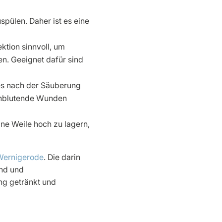
pülen. Daher ist es eine
ktion sinnvoll, um
en. Geeignet dafür sind
es nach der Säuberung
achblutende Wunden
ine Weile hoch zu lagern,
Wernigerode
. Die darin
end und
ng getränkt und