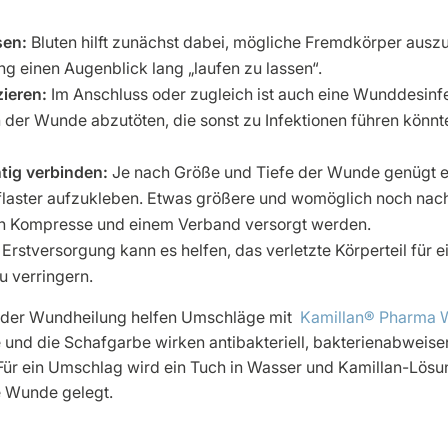
sen:
Bluten hilft zunächst dabei, mögliche Fremdkörper auszus
ung einen Augenblick lang „laufen zu lassen“.
ieren:
Im Anschluss oder zugleich ist auch eine Wunddesinfe
 der Wunde abzutöten, die sonst zu Infektionen führen könnt
htig verbinden:
Je nach Größe und Tiefe der Wunde genügt 
Pflaster aufzukleben. Etwas größere und womöglich noch n
ilen Kompresse und einem Verband versorgt werden.
rstversorgung kann es helfen, das verletzte Körperteil für e
u verringern.
 der Wundheilung helfen Umschläge mit
Kamillan® Pharma 
e und die Schafgarbe wirken antibakteriell, bakterienabweis
ür ein Umschlag wird ein Tuch in Wasser und Kamillan-Lösu
e Wunde gelegt.