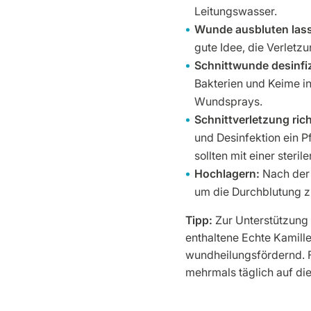
Leitungswasser.
Wunde ausbluten las
gute Idee, die Verletz
Schnittwunde desinfiz
Bakterien und Keime in
Wundsprays.
Schnittverletzung ric
und Desinfektion ein 
sollten mit einer ster
Hochlagern:
Nach der E
um die Durchblutung z
Tipp:
Zur Unterstützung
enthaltene Echte Kamill
wundheilungsfördernd. F
mehrmals täglich auf di