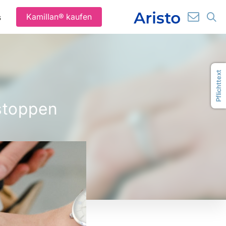
✉️
🔍
Kamillan® kaufen
s
Pflichttext
stoppen