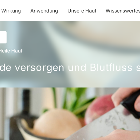
& Wirkung
Anwendung
Unsere Haut
Wissenswerte
t
Heile Haut
de versorgen und Blutfluss 