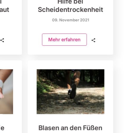
i
Hilfe bei
aut
Scheidentrockenheit
09. November 2021
🗣
Mehr erfahren
🗣
ie
Blasen an den Füßen