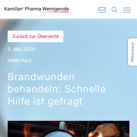
🔍
✉️
Zurück zur Übersicht
Pflichttext
5. Mai 2020
Heile Haut
Brandwunden
behandeln: Schnelle
Hilfe ist gefragt